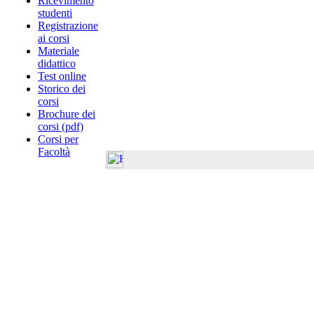
Ricevimento
studenti
Registrazione
ai corsi
Materiale
didattico
Test online
Storico dei
corsi
Brochure dei
corsi (pdf)
Corsi per
Facoltà