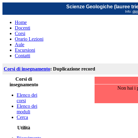
Scienze Geologiche (lauree trie
Info:
dip
Home
Docenti
Corsi
Orario Lezioni
Aule
Escursioni
Contatti
Corsi di insegnamento
: Duplicazione record
Corsi di
insegnamento
Non hai i p
Elenco dei
corsi
Elenco dei
moduli
Cerca
Utilità