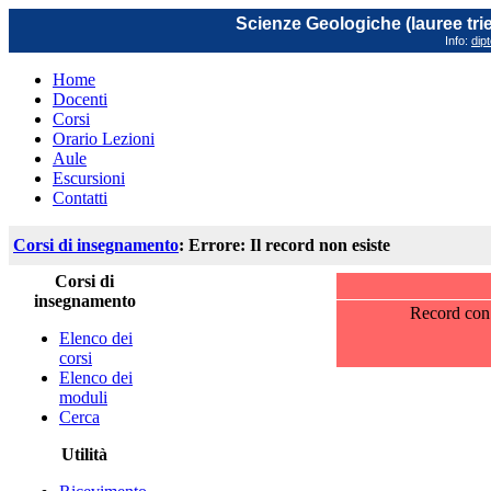
Scienze Geologiche (lauree trie
Info:
dip
Home
Docenti
Corsi
Orario Lezioni
Aule
Escursioni
Contatti
Corsi di insegnamento
: Errore: Il record non esiste
Corsi di
insegnamento
Record con 
Elenco dei
corsi
Elenco dei
moduli
Cerca
Utilità