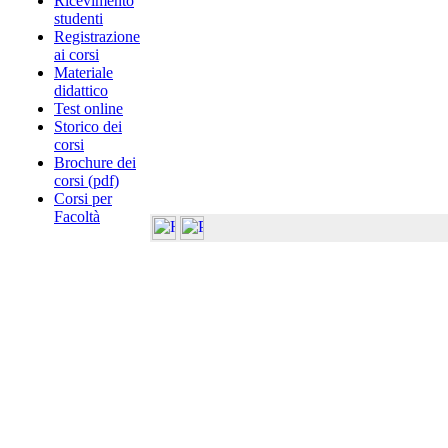
Ricevimento
studenti
Registrazione
ai corsi
Materiale
didattico
Test online
Storico dei
corsi
Brochure dei
corsi (pdf)
Corsi per
Facoltà