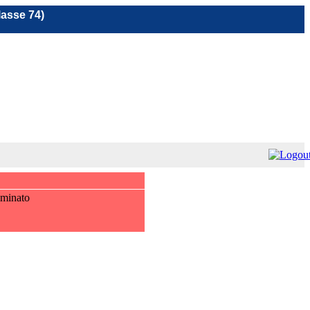
lasse 74)
iminato