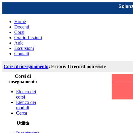
Scienz
Home
Docenti
Corsi
Orario Lezioni
Aule
Escursioni
Contatti
Corsi di insegnamento
: Errore: Il record non esiste
Corsi di
insegnamento
Elenco dei
corsi
Elenco dei
moduli
Cerca
Utilità