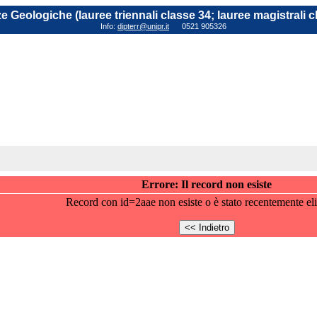
e Geologiche (lauree triennali classe 34; lauree magistrali c
Info:
dipterr@unipr.it
0521 905326
Errore: Il record non esiste
Record con id=2aae non esiste o è stato recentemente el