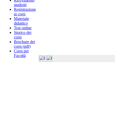
Ricevimento
studenti
Registrazione
ai corsi
Materiale
didattico
Test online
Storico dei
corsi
Brochure dei
corsi (pdf)
Corsi per
Facoltà