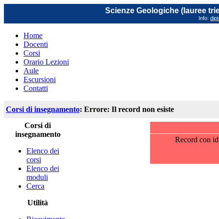
Scienze Geologiche (lauree trie
Info:
dip
Home
Docenti
Corsi
Orario Lezioni
Aule
Escursioni
Contatti
Corsi di insegnamento
: Errore: Il record non esiste
Corsi di
insegnamento
Record con id
Elenco dei
corsi
Elenco dei
moduli
Cerca
Utilità