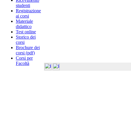
Ricevimento
studenti
Registrazione
ai corsi
Materiale
didattico
Test online
Storico dei
corsi
Brochure dei
corsi (pdf)
Corsi per
Facoltà