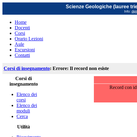
Scienze Geologiche (lauree trie
Info:
dip
Home
Docenti
Corsi
Orario Lezioni
Aule
Escursioni
Contatti
Corsi di insegnamento
: Errore: Il record non esiste
Corsi di
insegnamento
Record con id
Elenco dei
corsi
Elenco dei
moduli
Cerca
Utilità