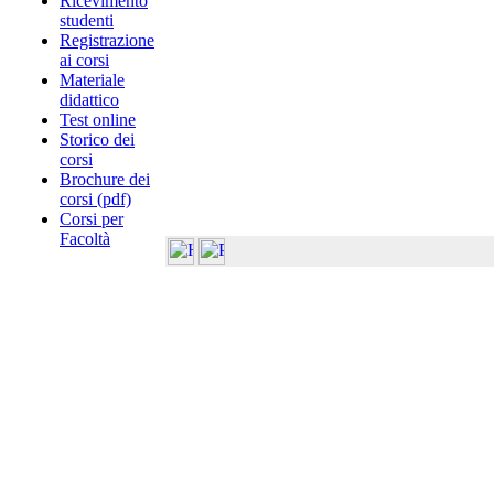
Ricevimento
studenti
Registrazione
ai corsi
Materiale
didattico
Test online
Storico dei
corsi
Brochure dei
corsi (pdf)
Corsi per
Facoltà