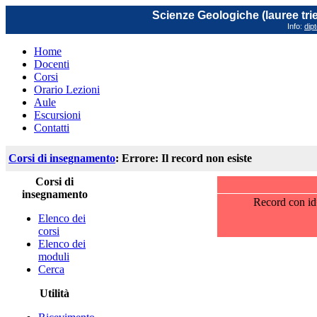
Scienze Geologiche (lauree trie
Info:
dip
Home
Docenti
Corsi
Orario Lezioni
Aule
Escursioni
Contatti
Corsi di insegnamento
: Errore: Il record non esiste
Corsi di
insegnamento
Record con id
Elenco dei
corsi
Elenco dei
moduli
Cerca
Utilità