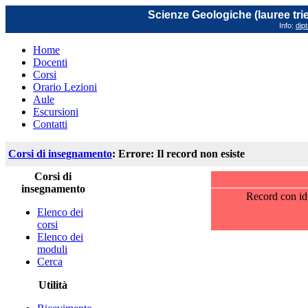
Scienze Geologiche (lauree trie
Info:
dip
Home
Docenti
Corsi
Orario Lezioni
Aule
Escursioni
Contatti
Corsi di insegnamento
: Errore: Il record non esiste
Corsi di
insegnamento
Record con id
Elenco dei
corsi
Elenco dei
moduli
Cerca
Utilità