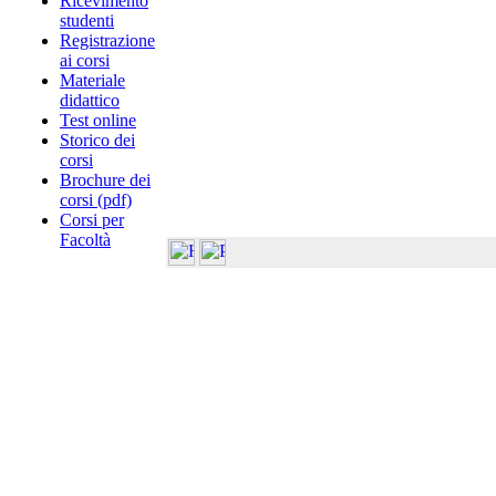
Ricevimento
studenti
Registrazione
ai corsi
Materiale
didattico
Test online
Storico dei
corsi
Brochure dei
corsi (pdf)
Corsi per
Facoltà