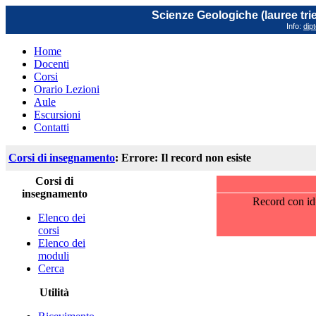
Scienze Geologiche (lauree trie
Info:
dip
Home
Docenti
Corsi
Orario Lezioni
Aule
Escursioni
Contatti
Corsi di insegnamento
: Errore: Il record non esiste
Corsi di
insegnamento
Record con id
Elenco dei
corsi
Elenco dei
moduli
Cerca
Utilità