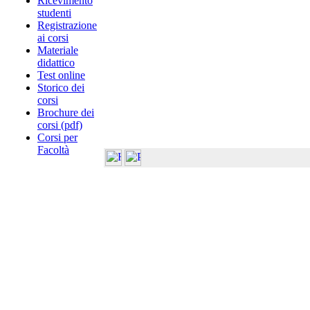
Ricevimento
studenti
Registrazione
ai corsi
Materiale
didattico
Test online
Storico dei
corsi
Brochure dei
corsi (pdf)
Corsi per
Facoltà