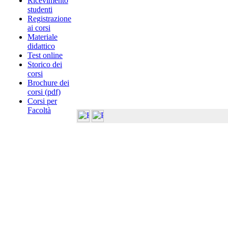
Ricevimento
studenti
Registrazione
ai corsi
Materiale
didattico
Test online
Storico dei
corsi
Brochure dei
corsi (pdf)
Corsi per
Facoltà