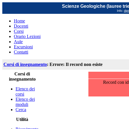
Scienze Geologiche (lauree trie
Info:
dip
Home
Docenti
Corsi
Orario Lezioni
Aule
Escursioni
Contatti
Corsi di insegnamento
: Errore: Il record non esiste
Corsi di
insegnamento
Record con id
Elenco dei
corsi
Elenco dei
moduli
Cerca
Utilità