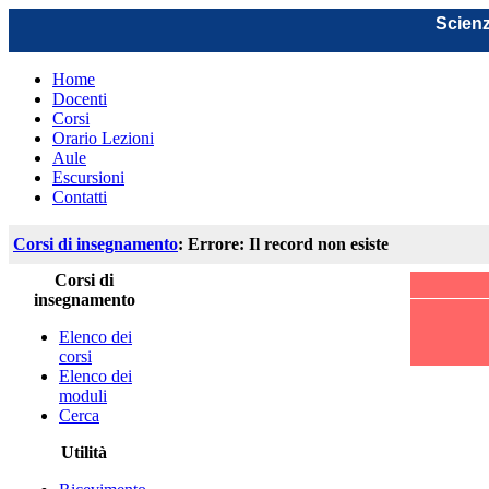
Scienz
Home
Docenti
Corsi
Orario Lezioni
Aule
Escursioni
Contatti
Corsi di insegnamento
: Errore: Il record non esiste
Corsi di
insegnamento
Elenco dei
corsi
Elenco dei
moduli
Cerca
Utilità