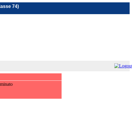
lasse 74)
iminato