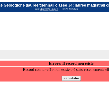
e Geologiche (lauree triennali classe 34; lauree magistrali c
Info:
dipterr@unipr.it
0521 905326
Errore: Il record non esiste
Record con id=ef19 non esiste o è stato recentemente el