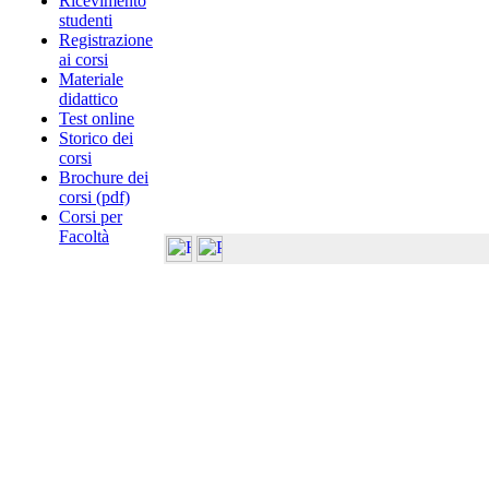
Ricevimento
studenti
Registrazione
ai corsi
Materiale
didattico
Test online
Storico dei
corsi
Brochure dei
corsi (pdf)
Corsi per
Facoltà