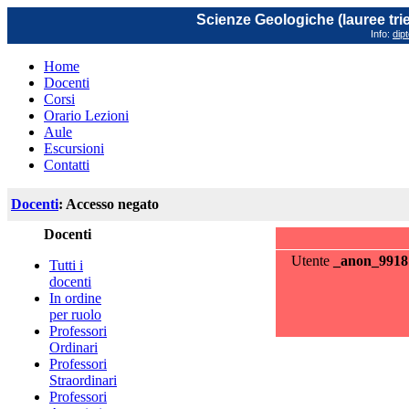
Scienze Geologiche (lauree trie
Info:
dip
Home
Docenti
Corsi
Orario Lezioni
Aule
Escursioni
Contatti
Docenti
: Accesso negato
Docenti
Utente
_anon_9918
Tutti i
docenti
In ordine
per ruolo
Professori
Ordinari
Professori
Straordinari
Professori