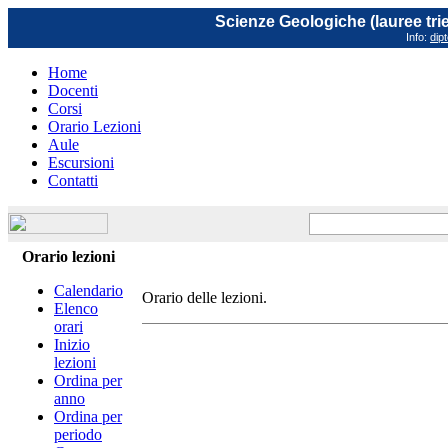
Scienze Geologiche (lauree trie
Info:
dip
Home
Docenti
Corsi
Orario Lezioni
Aule
Escursioni
Contatti
Orario lezioni
Calendario
Orario delle lezioni.
Elenco
orari
Inizio
lezioni
Ordina per
anno
Ordina per
periodo